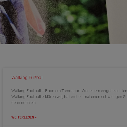
Walking Fußball
Walking Football – Boom im Trendsport Wer einem eingefleischten
Walking Football erklären will, hat erst einmal einen schwierigen St
denn noch ein
WEITERLESEN »