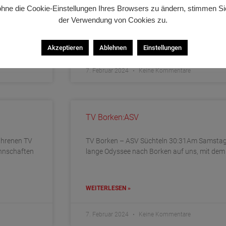
rätigen
zweiten Mannschaft von Adler Königshof zu 
ohne die Cookie-Einstellungen Ihres Browsers zu ändern, stimmen Si
Tabellenverhältnissen und unserer Favoritenr
der Verwendung von Cookies zu.
WEITERLESEN »
Akzeptieren
Ablehnen
Einstellungen
7. Februar 2024
Keine Kommentare
TV Borken:ASV
ahrenen TV
TV Borken – ASV Süchteln 30:31Am Samstag
annschaften
lange Odyssee nach Borken auf uns, mit dem 
WEITERLESEN »
7. Februar 2024
Keine Kommentare