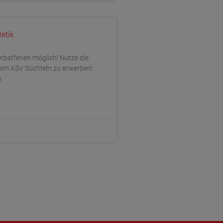
etik
bstferien möglich! Nutze die
eim ASV Süchteln zu erwerben!
n