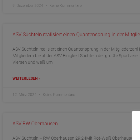
9. Dezember 2024
Keine Kommentare
ASV Süchteln realisiert einen Quantensprung in der Mitgli
ASV Süchteln realisiert einen Quantensprung in der Mitgliederzahl 
Mitgliedern bleibt der ASV Einigkeit Süchteln der größte Sportverei
Viersen und weiß um
WEITERLESEN »
12. März 2024
Keine Kommentare
ASV:RW Oberhausen
ASV Süchteln – RW Oberhausen 29:24Mit Rot-Weiß Oberhausen ha