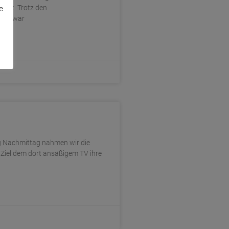
Gast. Trotz den
e
olle war
 Nachmittag nahmen wir die
Ziel dem dort ansäßigem TV ihre