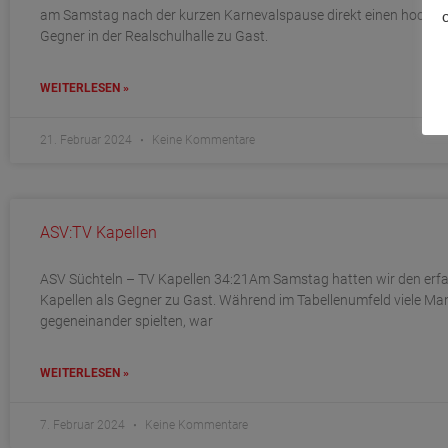
am Samstag nach der kurzen Karnevalspause direkt einen hochka
Gegner in der Realschulhalle zu Gast.
WEITERLESEN »
21. Februar 2024
Keine Kommentare
ASV:TV Kapellen
ASV Süchteln – TV Kapellen 34:21Am Samstag hatten wir den erf
Kapellen als Gegner zu Gast. Während im Tabellenumfeld viele M
gegeneinander spielten, war
WEITERLESEN »
7. Februar 2024
Keine Kommentare