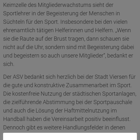
Keimzelle des Mitgliederwachstums sieht der
Sportlehrer in der Begeisterung der Menschen in
Süchteln für den Sport. Insbesondere bei den vielen
ehrenamtlich tätigen Helferinnen und Helfern. „Wenn
sie die Raute auf der Brust tragen, dann schauen sie
nicht auf die Uhr, sondern sind mit Begeisterung dabei
und begeistern so auch unsere Mitglieder“, bedankt er
sich.
Der ASV bedankt sich herzlich bei der Stadt Viersen für
die gute und konstruktive Zusammenarbeit im Sport.
Die kostenfreie Nutzung der städtischen Sportanlagen,
die zielführende Abstimmung bei der Sportpauschale
und auch die Lösung der Haftmittelnutzung im
Handball haben die Vereinsarbeit positiv beeinflusst.
Dennoch gibt es weitere Handlungsfelder in denen
noch Lösungen für den Sport gefunden werden