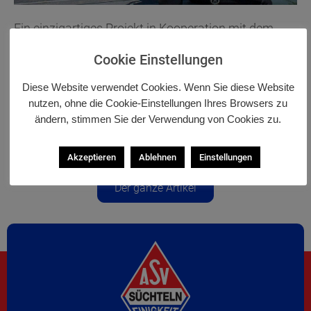
Ein einzigartiges Projekt in Kooperation mit dem
Albertus-Magnus-Gymnasium (Dülken) dem
Cookie Einstellungen
Tauchverein Pulchra Amphora aus Neuss und dem
ASV Süchteln, welches fächerübergreifende Inhalte
Diese Website verwendet Cookies. Wenn Sie diese Website
aus den Fächern Biologie und Sport vertieft, indem
nutzen, ohne die Cookie-Einstellungen Ihres Browsers zu
ändern, stimmen Sie der Verwendung von Cookies zu.
es konkret die Bereiche Gewässerökologie und
Sporttauchen im Freigewässer verbindet.
Akzeptieren
Ablehnen
Einstellungen
Der ganze Artikel