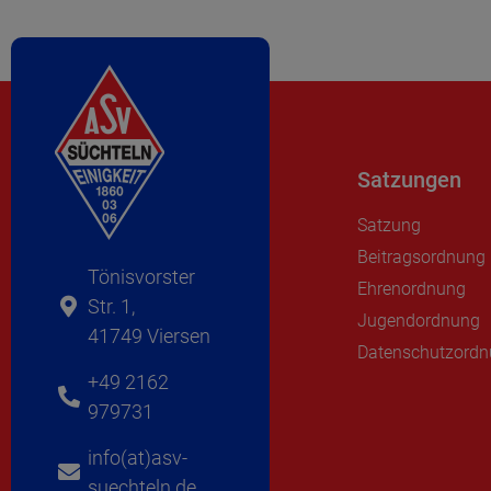
Satzungen
Satzung
Beitragsordnung
Tönisvorster
Ehrenordnung
Str. 1,
Jugendordnung
41749 Viersen
Datenschutzord
+49 2162
979731
info(at)asv-
suechteln.de