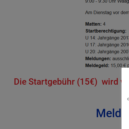
Die Startgebühr (15€) wird v
Melde