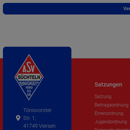
Ver
Satzungen
Satzung
Beitragsordnung
Tönisvorster
Ehrenordnung
Str. 1,
Jugendordnung
41749 Viersen