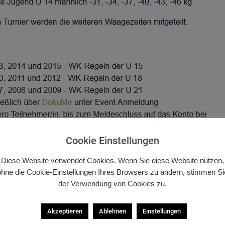
om Kämpfer getragen – Bitte im U
Cookie Einstellungen
Trainer*innen
Diese Website verwendet Cookies. Wenn Sie diese Website nutzen,
ohne die Cookie-Einstellungen Ihres Browsers zu ändern, stimmen Si
der Verwendung von Cookies zu.
schluss: 26.08.2026
Akzeptieren
Ablehnen
Einstellungen