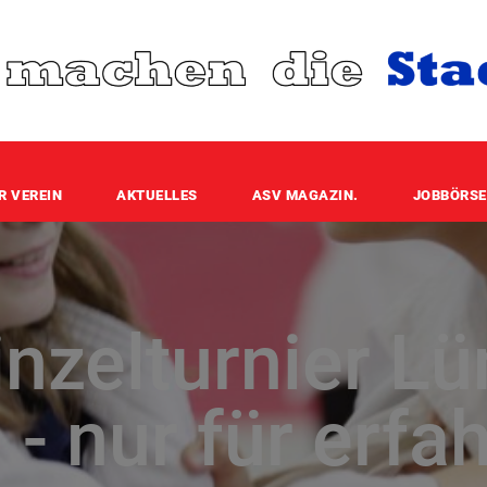
R VEREIN
AKTUELLES
ASV MAGAZIN.
JOBBÖRSE
nzelturnier L
- nur für erfa