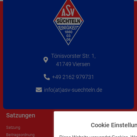
Tönisvorster Str. 1,
41749 Viersen
+49 2162 979731
info(at)asv-suechteln.de
Satzungen
Impressum
Cookie Einstellu
Satzung
Impressum
Beitragsordnung
Datenschutzerklärung