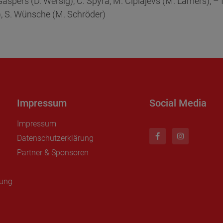
spers (D. Wersig), C. Spyra, M. Ciplajevs (M. Lamers), – I.
), S. Wünsche (M. Schröder)
Impressum
Social Media
Impressum
Datenschutzerklärung
Partner & Sponsoren
nung