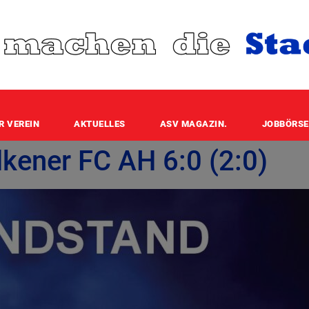
R VEREIN
AKTUELLES
ASV MAGAZIN.
JOBBÖRSE
lkener FC AH 6:0 (2:0)