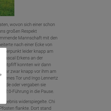
aten, wovon sich einer schon
 uns großen Respekt
estimmende Mannschaft mit den
eiterte nach einer Ecke von
fmeterpunkt leider knapp am
te Pascal Erkens an der
zeitpfiff konnten wir dann
art war zwar knapp vor ihm am
e
lassenes Tor und Ingo Lennertz
u Ende oder vergaben sie
er 2:0-Führung in die Pause.
Ergebnis widerspiegelte. Chi
Pfosten flankte. Dort stand