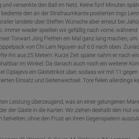
 und versenkte den Ball im Netz. Keine fünf Minuten späte
nd bediente den an der Strafraumkante postierten Ingo Len
raller landete über Steffen Wünsche aber erneut bei Jaho
 Immer wieder spielten wir gefällig nach vorne, währen
unser Torwart Jörg Fiethen ein Mal ganz lang machen, um
oppelpack von Chi Lam Nguyen auf 6:0 nach oben. Zunächst
fte ihn aus 25 Metern. Kurze Zeit später nahm er nach e
haltbar im Winkel. Da danach auch noch ein weiterer Kont
el Ciplajevs ein Gästetrikot über, sodass wir mit 11 gegen
zierten Einsatz und Seitenwechsel. Tore fielen allerdings k
uten Leistung überzeugend, was an einer gelungenen Manns
er der Gäste in die Karten. Wir ziehen deshalb den Hut vo
n behielten, ohne den Frust an ihren Gegenspielern auszu