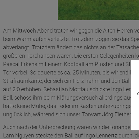
Am Mittwoch Abend traten wir gegen die Alten Herren vo
beim Warmlaufen verletzte. Trotzdem zogen sie das Spi
abverlangt. Trotzdem ändert das nichts an der Tatsache
größeren Torchancen waren. Die ersten Gelegenheiten kon
Pascal Erkens mit einem Kopfball am Pfosten und Steff
Tor vorbei. So dauerte es ca. 25 Minuten, bis wir endlic
Strafraumkante, der sich ein Herz nahm und den Ball un
auf 2:0 erhöhen. Sebastian Mottlau schickte Ingo Lenne
Ball, schoss ihm beim Klärungsversuch allerdings aus ei
hatte keine Mühe, das Leder im Kasten unterzubringen. 
unglücklich, während sich unser Torwart Jörg Fiethen nu
Auch nach der Unterbrechung waren wir die tonangebend
Lam Nguyen steckte den Ball auf Ingo Lennertz durch, de