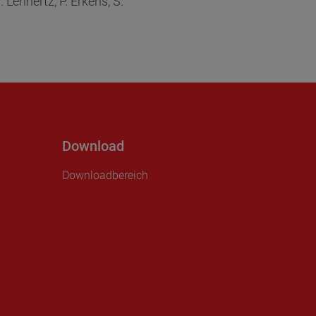
 Lennertz, P. Erkens, S.
Download
Downloadbereich