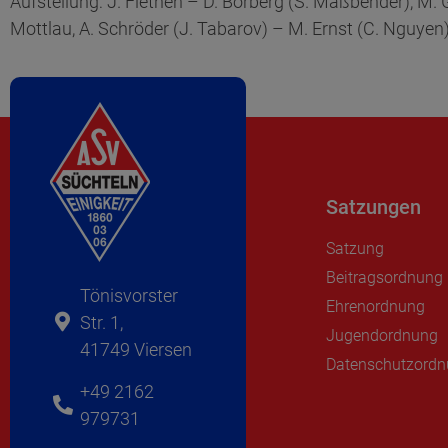
Aufstellung: J. Fiethen – D. Borberg (S. Maßbender), M. Ga
Mottlau, A. Schröder (J. Tabarov) – M. Ernst (C. Nguyen
Satzungen
Satzung
Beitragsordnung
Tönisvorster
Ehrenordnung
Str. 1,
Jugendordnung
41749 Viersen
Datenschutzord
+49 2162
979731