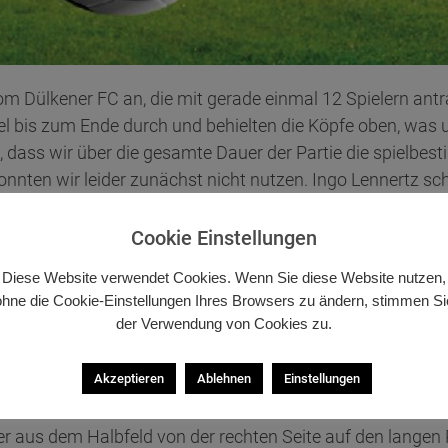
m Dülkener FC an, die mit gerade einmal 12 Spielern antr
el bis zum Ende durch und behielten die Köpfe oben, was
, dass wir über die gesamte Dauer der Partie die spielb
nten wir leider zunächst nicht nutzen. Ingo Lennertz sch
en Wünsche köpfte eine Flanke von Ingo Lennertz vom El
h die lang ersehnte Führung erzielten. Markus Ernst bedien
Cookie Einstellungen
haltbar im unteren Torwinkel versenkte. Kurz vor dem Halb
Diese Website verwendet Cookies. Wenn Sie diese Website nutzen,
rtz mit einem Steilpass auf die Reise. Der Dülkener Torw
ohne die Cookie-Einstellungen Ihres Browsers zu ändern, stimmen Si
nem Meter vor die Brust. So kullerte der Ball Richtung ver
der Verwendung von Cookies zu.
Weitere Tormöglichkeiten spielten wir nicht konsequent z
r ein einziges Mal auszeichnen musste. So ging es mit ein
Akzeptieren
Ablehnen
Einstellungen
e Mannschaft, was sich zum Glück auch sehr schnell im 
r aus dem Halbfeld von der rechten Seite auf den langen 