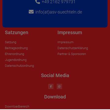
+49 2162 979731
info(at)asv-suechteln.de
Satzungen
Impressum
Satzung
Impressum
Beitragsordnung
Datenschutzerklärung
Ehrenordnung
Partner & Sponsoren
Jugendordnung
Datenschutzordnung
Social Media
Download
Downloadbereich