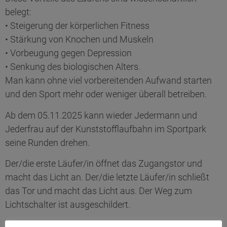
belegt:
• Steigerung der körperlichen Fitness
• Stärkung von Knochen und Muskeln
• Vorbeugung gegen Depression
• Senkung des biologischen Alters.
Man kann ohne viel vorbereitenden Aufwand starten
und den Sport mehr oder weniger überall betreiben.
Ab dem 05.11.2025 kann wieder Jedermann und
Jederfrau auf der Kunststofflaufbahn im Sportpark
seine Runden drehen.
Der/die erste Läufer/in öffnet das Zugangstor und
macht das Licht an. Der/die letzte Läufer/in schließt
das Tor und macht das Licht aus. Der Weg zum
Lichtschalter ist ausgeschildert.
Das Angebot richtet sich an alle, die sich auf zwei