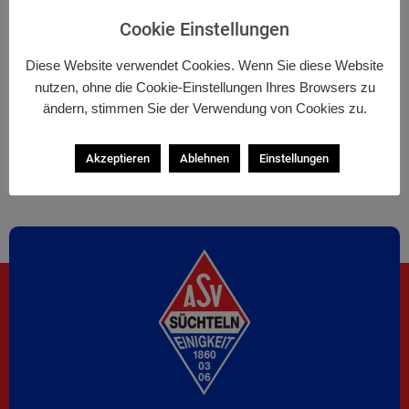
Beinen fortbewegen wollen: Walking, Nordic Walking,
Cookie Einstellungen
Jogging, Leichtathletik, etc.
Diese Website verwendet Cookies. Wenn Sie diese Website
Sollte jemand Interesse daran haben, einen Lauftreff
nutzen, ohne die Cookie-Einstellungen Ihres Browsers zu
zu organisieren und zu leiten, darf er/sie sich gerne bei
ändern, stimmen Sie der Verwendung von Cookies zu.
uns melden. Wir helfen dabei, dies auf die Beine zu
stellen. Eine Mitgliedschaft ist weder für die Leitung
Akzeptieren
Ablehnen
Einstellungen
noch für die Teilnehmer erforderlich.