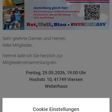
Sehr geehrte Damen und Herren,
liebe Mitglieder,
hiermit lade ich Sie herzlich zur
Mitgliederversammlung ein:
Freitag, 29.05.2026, 19:00 Uhr
Hochstr. 10, 41749 Viersen
Weberhaus
Der Vorstand weist darauf hin, dass gemäß § 9 der
Cookie Einstellungen