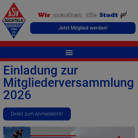
Jetzt Mitglied werden!
Einladung zur
Mitgliederversammlung
2026
Direkt zum Anmeldelink!