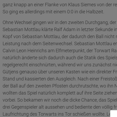
ganz knapp an einer Flanke von Klaus Siemes von der re
So ging es allerdings mit einem 0:0 in die Halbzeit.
Ohne Wechsel gingen wir in den zweiten Durchgang, der 
Sebastian Mottlau klärte Ralf Adam in letzter Sekunde i
Kopf von Sebastian Mottlau, der dadurch den Ball nicht 
Leistung nach dem Seitenwechsel. Sebastian Mottlau e
Calvin Leon Heinrichs am Elfmeterpunkt, der Torwart R
natürlich änderte sich dadurch auch die Statik des Spiel
regelgerecht einschnürten, während wir uns zunächst ni
Gütjens genauso über unseren Kasten wie ein direkter F
Stand und kassierten den Ausgleich. Nach einer Freisto
der Ball auf den zweiten Pfosten durchrutschte, wo ihn N
wollten das Spiel natürlich komplett auf ihre Seite zie
vorbei. So bekamen wir noch die dicke Chance, das Spiel
drei Gegenspieler alt aussehen und bediente den völlig
Laufrichtung des Torwarts ins Tor schießen wollte. Leid