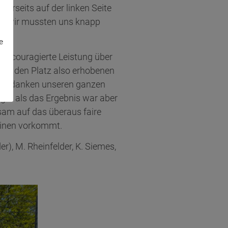
rerseits auf der linken Seite
uns wir mussten uns knapp
e
ere couragierte Leistung über
eßen den Platz also erhobenen
 Wir danken unseren ganzen
tiger als das Ergebnis war aber
sam auf das überaus faire
reinen vorkommt.
r), M. Rheinfelder, K. Siemes,