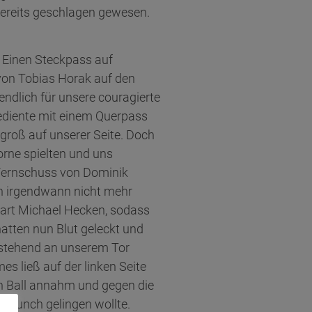
bereits geschlagen gewesen.
. Einen Steckpass auf
 von Tobias Horak auf den
endlich für unsere couragierte
ediente mit einem Querpass
groß auf unserer Seite. Doch
orne spielten und uns
 Fernschuss von Dominik
ch irgendwann nicht mehr
wart Michael Hecken, sodass
hatten nun Blut geleckt und
eistehend an unserem Tor
s ließ auf der linken Seite
en Ball annahm und gegen die
y Punch gelingen wollte.