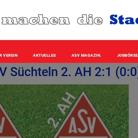
R VEREIN
AKTUELLES
ASV MAGAZIN.
JOBBÖRSE
V Süchteln 2. AH 2:1 (0:0