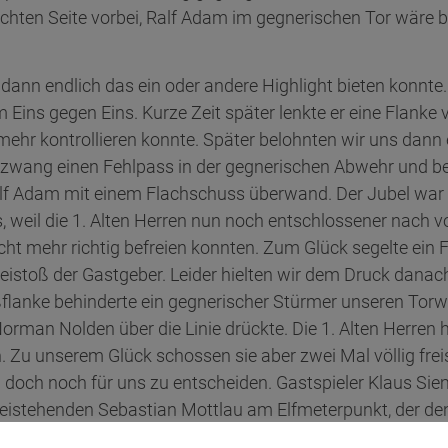
chten Seite vorbei, Ralf Adam im gegnerischen Tor wäre 
dann endlich das ein oder andere Highlight bieten konnte
m Eins gegen Eins. Kurze Zeit später lenkte er eine Flanke
mehr kontrollieren konnte. Später belohnten wir uns dann 
rzwang einen Fehlpass in der gegnerischen Abwehr und b
alf Adam mit einem Flachschuss überwand. Der Jubel war 
s, weil die 1. Alten Herren nun noch entschlossener nach v
cht mehr richtig befreien konnten. Zum Glück segelte ein
reistoß der Gastgeber. Leider hielten wir dem Druck dana
ßflanke behinderte ein gegnerischer Stürmer unseren Tor
orman Nolden über die Linie drückte. Die 1. Alten Herren 
hen. Zu unserem Glück schossen sie aber zwei Mal völlig fr
 doch noch für uns zu entscheiden. Gastspieler Klaus Sieme
 freistehenden Sebastian Mottlau am Elfmeterpunkt, der d
er schoss er aber am Tor vorbei, sodass uns nicht der Luck