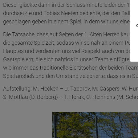
Dieser glückte dann in der Schlussminute leider der 1. Al
durchsetzte und Tobias Neeten bediente, der den Ball im
geschlagen geben in einem Spiel, in dem wir uns einen Pu
Die Tatsache, dass auf Seiten der 1. Alten Herren kaum 
die gesamte Spielzeit, sodass wir so nah an einem Punkt
Hauptes und verdienten uns viel Respekt auch von der G
Gastspielern, die sich nahtlos in unser Team einfügten un
wie immer das traditionelle Eiertitschen der beiden Te
Spiel anstieß und den Umstand zelebrierte, dass es in S
Aufstellung: M. Hecken – J. Tabarov, M. Gaspers, W. Hurte
S. Mottlau (D. Borberg) – T. Horak, C. Heinrichs (M. Schr